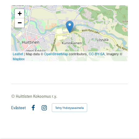
+
−
Leaflet
| Map data ©
OpenStreetMap
contributors,
CC-BY-SA
, Imagery ©
Mapbox
©
Huittisten Kokoomus r.y.
Evästeet
Tehty Yhdistysavaimella
Facebook
Instagram