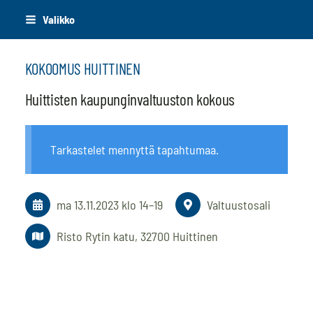
Siirry
Valikko
sivun
sisältöön
KOKOOMUS HUITTINEN
Huittisten kaupunginvaltuuston kokous
Tarkastelet mennyttä tapahtumaa.
ma 13.11.2023
klo 14
–
19
Valtuustosali
Risto Rytin katu, 32700 Huittinen