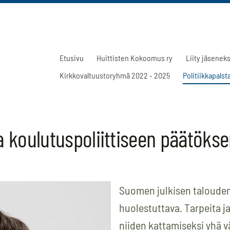
Etusivu
Huittisten Kokoomus ry
Liity jäseneks
Kirkkovaltuustoryhmä 2022 - 2025
Politiikkapalst
koulutuspoliittiseen päätöks
Suomen julkisen talouden t
huolestuttava. Tarpeita ja
niiden kattamiseksi yhä