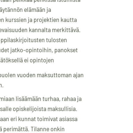
käytännön elämään ja
en kurssien ja projektien kautta
ulevaisuuden kannalta merkittävä.
oppilaskirjoitusten tulosten
det jatko-opintoihin, panokset
äätöksellä ei opintojen
ja puolen vuoden maksuttoman ajan
n.
miaan lisäämään turhaa, rahaa ja
lle opiskelijoista maksullisia.
vaan eri kunnat toimivat asiassa
tä perimättä. Tilanne onkin