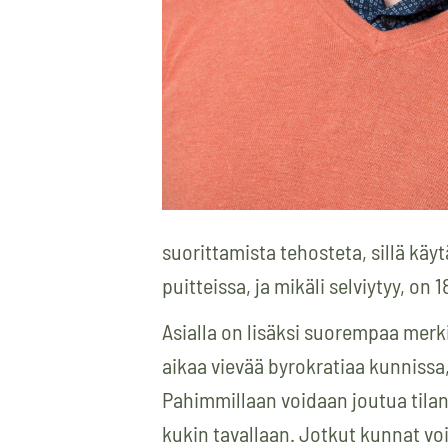
suorittamista tehosteta, sillä k
puitteissa, ja mikäli selviytyy, o
Asialla on lisäksi suorempaa merk
aikaa vievää byrokratiaa kunnissa
Pahimmillaan voidaan joutua tilant
kukin tavallaan. Jotkut kunnat voi