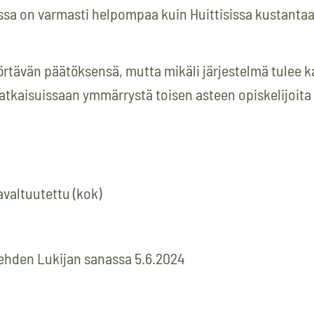
issa on varmasti helpompaa kuin Huittisissa kustantaa
örtävän päätöksensä, mutta mikäli järjestelmä tulee k
 ratkaisuissaan ymmärrystä toisen asteen opiskelijoita
avaltuutettu (kok)
-lehden Lukijan sanassa 5.6.2024