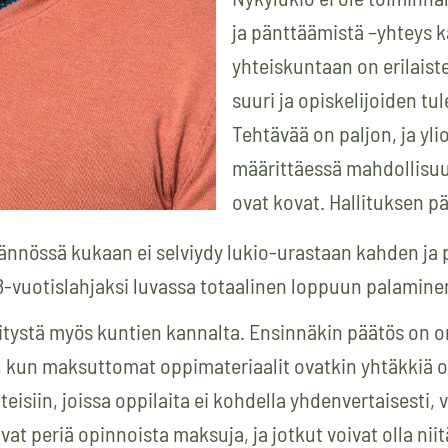
ja pänttäämistä –yhteys 
yhteiskuntaan on erilaist
suuri ja opiskelijoiden t
Tehtävää on paljon, ja yli
määrittäessä mahdollisuu
ovat kovat. Hallituksen p
äytännössä kukaan ei selviydy lukio-urastaan kahden 
n 18-vuotislahjaksi luvassa totaalinen loppuun palamine
itystä myös kuntien kannalta. Ensinnäkin päätös on o
, kun maksuttomat oppimateriaalit ovatkin yhtäkkiä osa
eisiin, joissa oppilaita ei kohdella yhdenvertaisesti, 
vat periä opinnoista maksuja, ja jotkut voivat olla nii