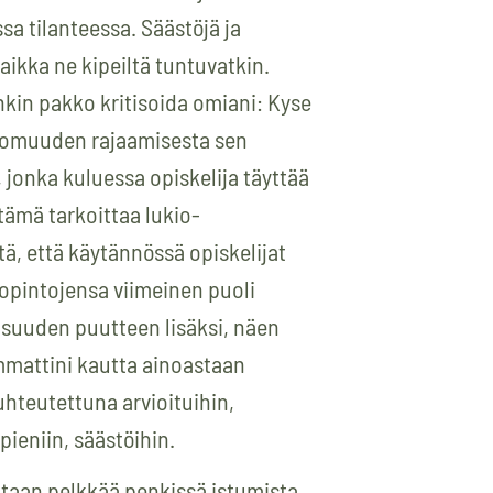
sa tilanteessa. Säästöjä ja
aikka ne kipeiltä tuntuvatkin.
kin pakko kritisoida omiani: Kyse
tomuuden rajaamisesta sen
jonka kuluessa opiskelija täyttää
tämä tarkoittaa lukio-
tä, että käytännössä opiskelijat
pintojensa viimeinen puoli
suuden puutteen lisäksi, näen
mattini kautta ainoastaan
uhteutettuna arvioituihin,
pieniin, säästöihin.
ltaan pelkkää penkissä istumista