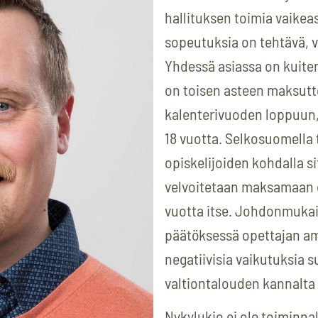
hallituksen toimia vaikeas
sopeutuksia on tehtävä, v
Yhdessä asiassa on kuiten
on toisen asteen maksut
kalenterivuoden loppuun, 
18 vuotta. Selkosuomella 
opiskelijoiden kohdalla si
velvoitetaan maksamaan o
vuotta itse. Johdonmukai
päätöksessä opettajan am
negatiivisia vaikutuksia s
valtiontalouden kannalta 
Nykylukio ei ole toiminna