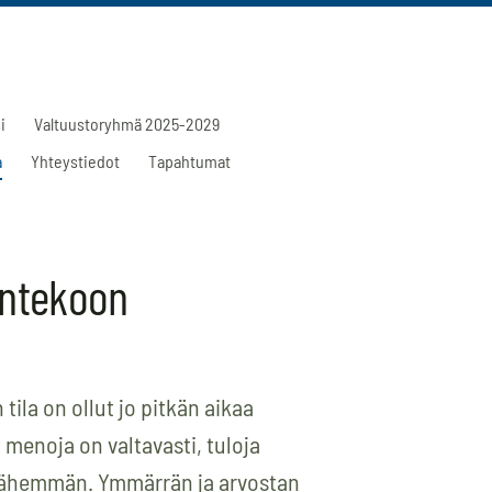
i
Valtuustoryhmä 2025-2029
a
Yhteystiedot
Tapahtumat
entekoon
ila on ollut jo pitkän aikaa
 menoja on valtavasti, tuloja
 vähemmän. Ymmärrän ja arvostan