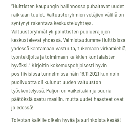
”Huittisten kaupungin hallinnossa puhaltavat uudet
raikkaan tuulet. Valtuustoryhmien vetäjien välillä on
syntynyt rakentava keskusteluyhteys.
Valtuustoryhmät yli poliittisten puoluerajojen
keskustelevat yhdessä. Valmistaudumme Huittisissa
yhdessä kantamaan vastuuta, tukemaan virkamiehiä,
työntekijöitä ja toimimaan kaikkien kuntalaisten
hyväksi.” Kirjoitin kokemuspohjaisesti hyvin
positiivisissa tunnelmissa näin 16.11.2021 kun noin
puolivuotta oli kulunut uuden valtuuston
työskentelyssä. Paljon on vaikeitakin ja suuria
päätöksiä saatu maaliin, mutta uudet haasteet ovat
jo edessä!
Toivotan kaikille oikein hyvää ja aurinkoista kesää!