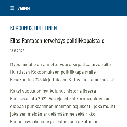
Siirry
Valikko
sivun
sisältöön
KOKOOMUS HUITTINEN
Elias Rantasen tervehdys politiikkapalstalle
18.6.2023
Myös minulle on annettu vuoro kirjoittaa arvoisalle
Huittisten Kokoomuksen politiikkapalstalle
kesäkuulle 2023 kirjoituksen. Kiitos luottamuksesta!
Kaksi vuotta on nyt kulunut historiallisesta
kuntavaalista 2021. Vaaleja edelsi koronaepidemian
glopaali puhkeaminen mailmanlaajuisesti, joka muutti
jokaisen meidän arkielämäämme sekä rikkoi
kunnallisvaaliemme järjestämisen aikataulun.