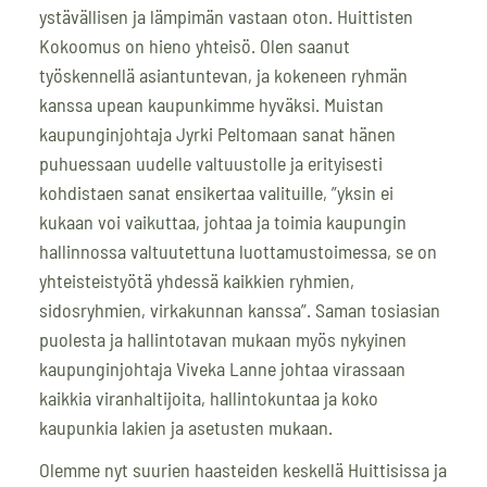
ystävällisen ja lämpimän vastaan oton. Huittisten
Kokoomus on hieno yhteisö. Olen saanut
työskennellä asiantuntevan, ja kokeneen ryhmän
kanssa upean kaupunkimme hyväksi. Muistan
kaupunginjohtaja Jyrki Peltomaan sanat hänen
puhuessaan uudelle valtuustolle ja erityisesti
kohdistaen sanat ensikertaa valituille, ”yksin ei
kukaan voi vaikuttaa, johtaa ja toimia kaupungin
hallinnossa valtuutettuna luottamustoimessa, se on
yhteisteistyötä yhdessä kaikkien ryhmien,
sidosryhmien, virkakunnan kanssa”. Saman tosiasian
puolesta ja hallintotavan mukaan myös nykyinen
kaupunginjohtaja Viveka Lanne johtaa virassaan
kaikkia viranhaltijoita, hallintokuntaa ja koko
kaupunkia lakien ja asetusten mukaan.
Olemme nyt suurien haasteiden keskellä Huittisissa ja