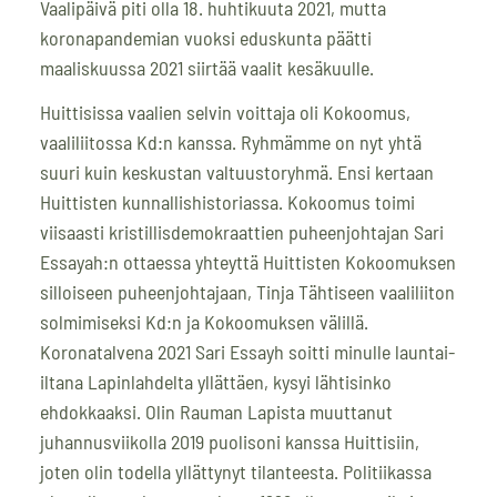
Vaalipäivä piti olla 18. huhtikuuta 2021, mutta
koronapandemian vuoksi eduskunta päätti
maaliskuussa 2021 siirtää vaalit kesäkuulle.
Huittisissa vaalien selvin voittaja oli Kokoomus,
vaaliliitossa Kd:n kanssa. Ryhmämme on nyt yhtä
suuri kuin keskustan valtuustoryhmä. Ensi kertaan
Huittisten kunnallishistoriassa. Kokoomus toimi
viisaasti kristillisdemokraattien puheenjohtajan Sari
Essayah:n ottaessa yhteyttä Huittisten Kokoomuksen
silloiseen puheenjohtajaan, Tinja Tähtiseen vaaliliiton
solmimiseksi Kd:n ja Kokoomuksen välillä.
Koronatalvena 2021 Sari Essayh soitti minulle launtai-
iltana Lapinlahdelta yllättäen, kysyi lähtisinko
ehdokkaaksi. Olin Rauman Lapista muuttanut
juhannusviikolla 2019 puolisoni kanssa Huittisiin,
joten olin todella yllättynyt tilanteesta. Politiikassa