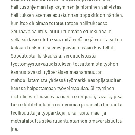
hallitusohjelman läpikäyminen ja hiominen vahvistaa
hallituksen asemaa eduskunnan oppositioon nähden,
kun itse ohjelmaa toteteutetaan hallituksessa.
Seuraava hallitus joutuu tuomaan eduskunnalle
sellaisia lakiehdotuksia, mitä vielä neljä vuotta sitten
kukaan tuskin olisi edes päiväunissaan kuvitellut.
Sopeutusta, leikkauksia, verouudistusta,
työttömyysturvauudistuksen toteuttamista työhön
kannustavaksi, työperäisen maahanmuuton
mahdollistamista yhdessä työmarkkinasopijapuolten
kanssa helpottamaan työvoimapulaa. Siirtyminen
maltillisesti fossiilivapaaseen energiaan, tavalla, joka
tukee kotitalouksien ostovoimaa ja samalla luo uutta
teollisuutta ja työpaikkoja, eikä rasita maa- ja
metsätaloutta sekä ruuantuotannon omavaraisuutta
jne.