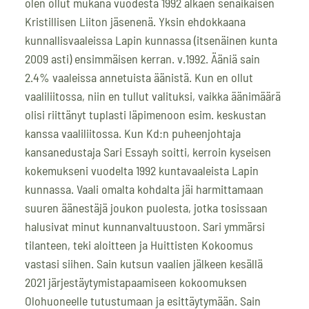
olen ollut mukana vuodesta 1992 alkaen senaikaisen
Kristillisen Liiton jäsenenä. Yksin ehdokkaana
kunnallisvaaleissa Lapin kunnassa (itsenäinen kunta
2009 asti) ensimmäisen kerran. v.1992. Ääniä sain
2.4% vaaleissa annetuista äänistä. Kun en ollut
vaaliliitossa, niin en tullut valituksi, vaikka äänimäärä
olisi riittänyt tuplasti läpimenoon esim. keskustan
kanssa vaaliliitossa. Kun Kd:n puheenjohtaja
kansanedustaja Sari Essayh soitti, kerroin kyseisen
kokemukseni vuodelta 1992 kuntavaaleista Lapin
kunnassa. Vaali omalta kohdalta jäi harmittamaan
suuren äänestäjä joukon puolesta, jotka tosissaan
halusivat minut kunnanvaltuustoon. Sari ymmärsi
tilanteen, teki aloitteen ja Huittisten Kokoomus
vastasi siihen. Sain kutsun vaalien jälkeen kesällä
2021 järjestäytymistapaamiseen kokoomuksen
Olohuoneelle tutustumaan ja esittäytymään. Sain