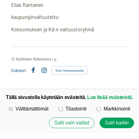
Elias Rantanen
kaupunginvaltuutettu
Kokoomuksen ja Kd:n valtuustoryhmä
©
Huittisten Kokoomus r.y.
Evästeet
Tehty Yhdistysavaimella
Facebook
Instagram
Tällä sivustolla käytetään evästeitä.
Lue lisää evästeistä.
Valitse käytettävät evästeet
Välttämättömät
Tilastointi
Markkinointi
Salli vain valitut
Salli kaikki