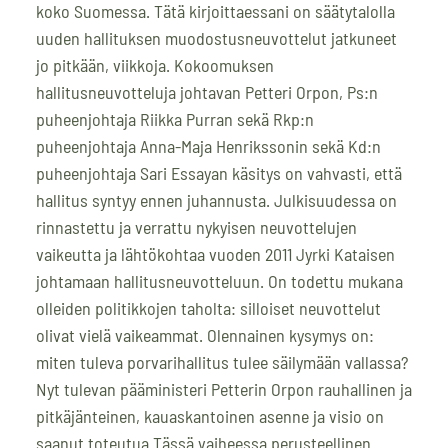
koko Suomessa. Tätä kirjoittaessani on säätytalolla
uuden hallituksen muodostusneuvottelut jatkuneet
jo pitkään, viikkoja. Kokoomuksen
hallitusneuvotteluja johtavan Petteri Orpon, Ps:n
puheenjohtaja Riikka Purran sekä Rkp:n
puheenjohtaja Anna-Maja Henrikssonin sekä Kd:n
puheenjohtaja Sari Essayan käsitys on vahvasti, että
hallitus syntyy ennen juhannusta. Julkisuudessa on
rinnastettu ja verrattu nykyisen neuvottelujen
vaikeutta ja lähtökohtaa vuoden 2011 Jyrki Kataisen
johtamaan hallitusneuvotteluun. On todettu mukana
olleiden politikkojen taholta: silloiset neuvottelut
olivat vielä vaikeammat. Olennainen kysymys on:
miten tuleva porvarihallitus tulee säilymään vallassa?
Nyt tulevan pääministeri Petterin Orpon rauhallinen ja
pitkäjänteinen, kauaskantoinen asenne ja visio on
saanut toteutua Tässä vaiheessa perusteellinen