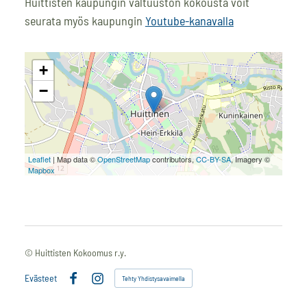
Huittisten kaupungin valtuuston kokousta voit
seurata myös kaupungin
Youtube-kanavalla
+
−
Leaflet
| Map data ©
OpenStreetMap
contributors,
CC-BY-SA
, Imagery ©
Mapbox
©
Huittisten Kokoomus r.y.
Evästeet
Tehty Yhdistysavaimella
Facebook
Instagram