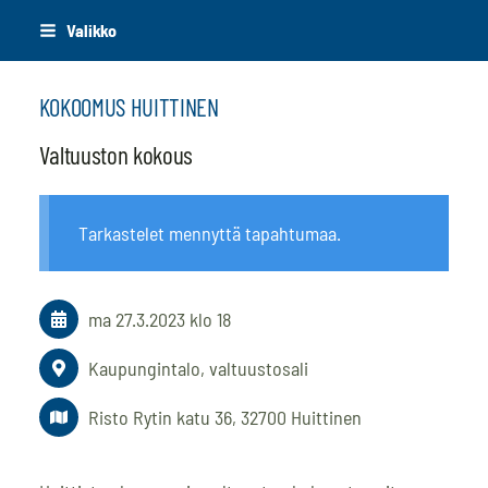
Siirry
Valikko
sivun
sisältöön
KOKOOMUS HUITTINEN
Valtuuston kokous
Tarkastelet mennyttä tapahtumaa.
ma 27.3.2023
klo 18
Kaupungintalo, valtuustosali
Risto Rytin katu 36, 32700 Huittinen